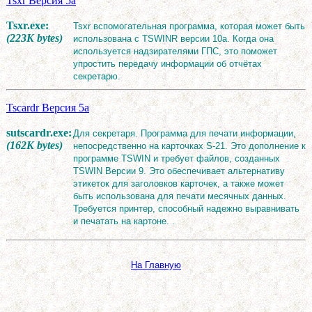
Tsxr Версия 5a
Tsxr.exe:
Tsxr вспомогательная программа, которая может быть
(223K bytes)
использована с TSWINR версии 10a. Когда она
используется надзирателями ГПС, это поможет
упростить передачу информации об отчётах
секретарю.
Tscardr Версия 5a
sutscardr.exe:
Для секретаря. Программа для печати информации,
(162K bytes)
непосредственно на карточках S-21. Это дополнение к
программе TSWIN и требует файлов, созданных
TSWIN Версии 9. Это обеспечивает альтернативу
этикеток для заголовков карточек, а также может
быть использована для печати месячных данных.
Требуется принтер, способный надежно выравнивать
и печатать на картоне. .
На Главную