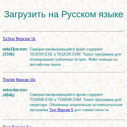
Загрузить на Русском языке
Ta1ksr Версия 1k
suta1ksr.exe:
Самораспаковывающийся файл содержит
(334k)
TA1KSR.EXE и TA1KSR.CHM. Ta1ksr программа для
планирования публичных встреч. Файл помощи на
английском языке.
Tswinr
Версия 10c
sutswinr.exe:
(484k)
Самораспаковывающийся архив содержит
TSWINR.EXE и TSWINR.CHM. Tswinr программа для
секретаря. Обновлена опционально вспомогательная
программа
Tsxr Версия 5
для совместимости.