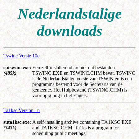
Nederlandstalige
downloads
Tswinc Versie 10c
sutswinc.exe:
Een zelf-installerend archief dat bestanden
(485k)
TSWINC.EXE en TSWINC.CHM bevat. TSWINC
is de Nederlandstalige versie van TSWIN en is een
programma bestemd voor de Secretaris van de
gemeente. Het Hulpbestand (TSWINC.CHM) is
voorlopig nog in het Engels.
Ta1ksc Version 1n
suta1ksc.exe:
A self-installing archive containing TA1KSC.EXE
(343k)
and TA1KSC.CHM. Ta1ks is a program for
scheduling public meetings.