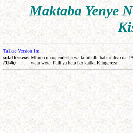
Maktaba Yenye N
Ki
Ta1kse Version 1m
suta1kse.exe:
Mfumo unaojiendesha wa kuhifadhi habari iliyo na
(334k)
watu wote. Faili ya help iko katika Kiingereza.