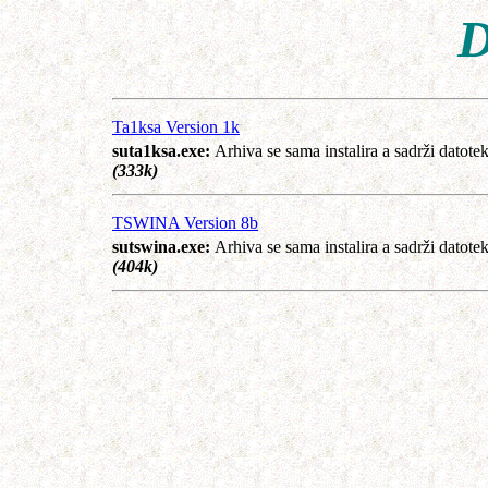
D
Ta1ksa Version 1k
suta1ksa.exe:
Arhiva se sama instalira a sadrži dato
(333k)
TSWINA Version 8b
sutswina.exe:
Arhiva se sama instalira a sadrži da
(404k)