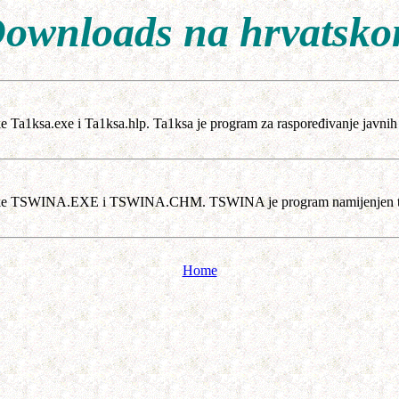
ownloads na hrvatsk
teke Ta1ksa.exe i Ta1ksa.hlp. Ta1ksa je program za raspoređivanje javn
toteke TSWINA.EXE i TSWINA.CHM. TSWINA je program namijenjen tajn
Home